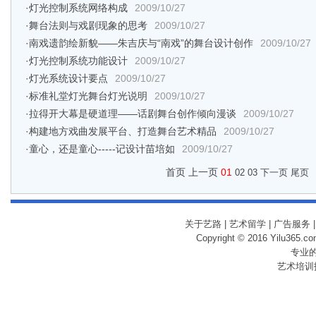
·
灯光控制系统网络构成
2009/10/27
·
舞台法则与戏剧现象的思考
2009/10/27
·
南戏遗韵绘新貌——朱吉庆与“南戏”的舞台设计创作
2009/10/27
·
灯光控制系统功能设计
2009/10/27
·
灯光系统设计要点
2009/10/27
·
标准礼堂灯光舞台灯光说明
2009/10/27
·
拉得开大幕是硬道理——话剧舞台创作倾向漫谈
2009/10/27
·
构建地方戏曲发展平台、打造舞台艺术精品
2009/10/27
·
童心，还是童心-----记设计苗培如
2009/10/27
首页 上一页
01
02
03
下一页
尾页
关于艺路
|
艺术留学
|
广告服务
Copyright © 2016 Yilu365.
专业
艺术培训