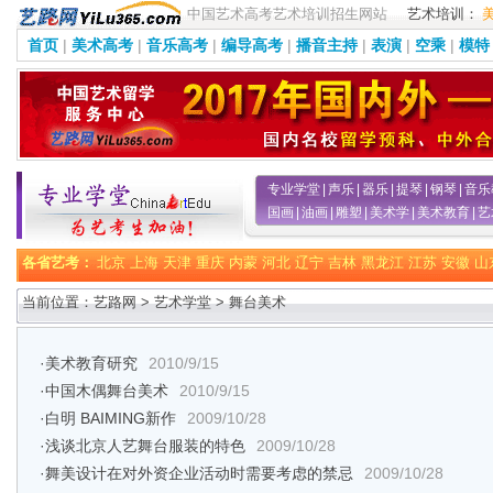
中国艺术高考艺术培训招生网站
艺术培训：
首页
|
美术高考
|
音乐高考
|
编导高考
|
播音主持
|
表演
|
空乘
|
模特
专业学堂
|
声乐
|
器乐
|
提琴
|
钢琴
|
音乐
国画
|
油画
|
雕塑
|
美术学
|
美术教育
|
艺
各省艺考：
北京
上海
天津
重庆
内蒙
河北
辽宁
吉林
黑龙江
江苏
安徽
山
当前位置：艺路网 >
艺术学堂
>
舞台美术
·
美术教育研究
2010/9/15
·
中国木偶舞台美术
2010/9/15
·
白明 BAIMING新作
2009/10/28
·
浅谈北京人艺舞台服装的特色
2009/10/28
·
舞美设计在对外资企业活动时需要考虑的禁忌
2009/10/28