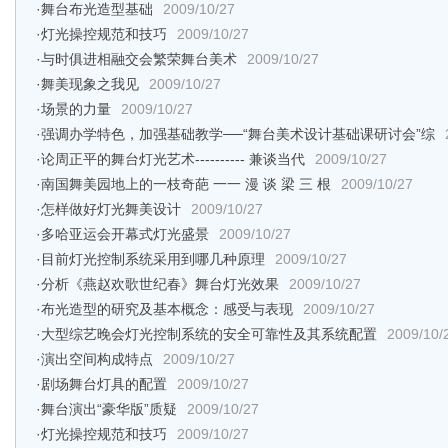
·
舞台布光造型基础
2009/10/27
·
灯光操控规范和技巧
2009/10/27
·
与时俱进相融交会繁荣舞台美术
2009/10/27
·
舞美现象之我见
2009/10/27
·
场景的力量
2009/10/27
·
强调办学特色，加强基础教学──“舞台美术设计基础课研讨会”综
·
论周正平的舞台灯光艺术---------- ­­­­兼谈当代
2009/10/27
·
南国舞美园地上的一枝奇葩 一一 漫 谈 梁 三 根
2009/10/27
·
怎样做好灯光舞美设计
2009/10/27
·
多哈亚运会开幕式灯光盛景
2009/10/27
·
目前灯光控制系统采用到哪几种原理
2009/10/27
·
分析《燕赵欢歌世纪春》舞台灯光效果
2009/10/27
·
布光造型的研究及基本概念：感受与表现
2009/10/27
·
大型综艺晚会灯光控制系统的安全可靠性及其系统配置
2009/10/
·
演出空间构成特点
2009/10/27
·
剧场舞台灯具的配置
2009/10/27
·
舞台演出“豪华版”质疑
2009/10/27
·
灯光操控规范和技巧
2009/10/27