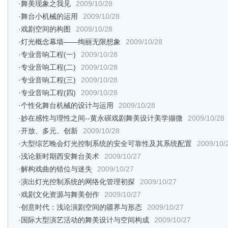
·
舞美现象之我见
2009/10/28
·
舞台小机械的运用
2009/10/28
·
戏剧空间的构图
2009/10/28
·
灯光概念幕墙——绚丽无限想象
2009/10/28
·
专业音响工程(一)
2009/10/28
·
专业音响工程(二)
2009/10/28
·
专业音响工程(三)
2009/10/28
·
专业音响工程(四)
2009/10/28
·
个性化舞台机械的设计与运用
2009/10/28
·
妙在感性与理性之间--黄永碤戏剧舞美设计美学撷微
2009/10/28
·
开放、多元、创新
2009/10/28
·
大型综艺晚会灯光控制系统的安全可靠性及其系统配置
2009/10/
·
浅论新时期西安舞台美术
2009/10/27
·
解构戏曲的错位与迷失
2009/10/27
·
演出灯光控制系统的网络化管理初探
2009/10/27
·
戏剧文化资源与舞美创作
2009/10/27
·
创意时代：浅论演剧空间的疆界与形态
2009/10/27
·
国际大型演艺活动的舞美设计与空间构成
2009/10/27