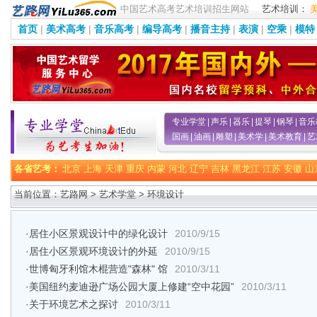
中国艺术高考艺术培训招生网站
艺术培训：
首页
|
美术高考
|
音乐高考
|
编导高考
|
播音主持
|
表演
|
空乘
|
模特
专业学堂
|
声乐
|
器乐
|
提琴
|
钢琴
|
音乐
国画
|
油画
|
雕塑
|
美术学
|
美术教育
|
艺
各省艺考：
北京
上海
天津
重庆
内蒙
河北
辽宁
吉林
黑龙江
江苏
安徽
山
当前位置：艺路网 >
艺术学堂
>
环境设计
·
居住小区景观设计中的绿化设计
2010/9/15
·
居住小区景观环境设计的外延
2010/9/15
·
世博匈牙利馆木棍营造"森林" 馆
2010/3/11
·
美国纽约麦迪逊广场公园大厦上修建“空中花园”
2010/3/11
·
关于环境艺术之探讨
2010/3/11