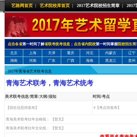
艺路网首页
|
艺术院校库首页
|
2017艺术院校招生简章
|
20
点击各省
第一时间了解
省联考统考信息；点击省内院校
第一时间掌握
院校招生简
北京
上海
天津
重庆
河北
内蒙古
辽宁
湖南
河南
广东
广西
海南
黑龙江
贵州
2017年青海省艺术联考信息
青海艺术联考，青海艺术统考
美术联考信息/简章/大纲/须知
时间/考点
【招生信息待发布】
#【考点待发布】
青海美术联考往年合格线： 【暂无】
青海美术联考往年文化线： 【暂无】
查看更多青海美术