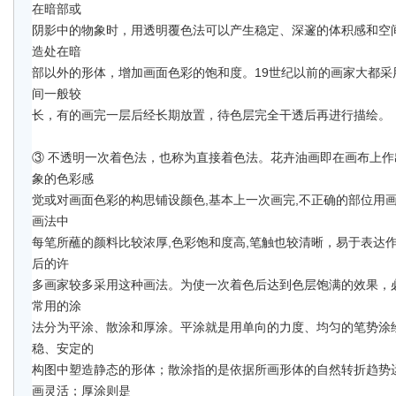
在暗部或 
阴影中的物象时，用透明覆色法可以产生稳定、深邃的体积感和空
造处在暗 
部以外的形体，增加画面色彩的饱和度。19世纪以前的画家大都采
间一般较 
长，有的画完一层后经长期放置，待色层完全干透后再进行描绘。 
③ 不透明一次着色法，也称为直接着色法。花卉油画即在画布上
象的色彩感 
觉或对画面色彩的构思铺设颜色,基本上一次画完,不正确的部位用
画法中 
每笔所蘸的颜料比较浓厚,色彩饱和度高,笔触也较清晰，易于表达作
后的许 
多画家较多采用这种画法。为使一次着色后达到色层饱满的效果，
常用的涂 
法分为平涂、散涂和厚涂。平涂就是用单向的力度、均匀的笔势涂
稳、安定的 
构图中塑造静态的形体；散涂指的是依据所画形体的自然转折趋势
画灵活；厚涂则是 