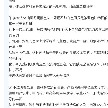
画技 
法，使油画材料发挥出充分的表现效果。油画主要技法有： 
① 美女人体油画透明覆色法，即用不加白色而只是被调色油稀释
每一层干透后进 
行下一层上色,由于每层的颜色都较稀薄,下层的颜色能隐约透露出
的色调 
。例如在深红的色层上涂罩稳重的蓝色，就会产生蓝中透紫即冷中
色板上无 
法调出的色调。这种画法适于表现物象的质感和厚实感，尤其能惟
的色彩变 
化，令人感到肌肤表皮之下流动着血液。它的缺点是色域较窄，制
长，不易 
于表达画家即时的珍藏油画艺术创作情感。 
往往画得较薄，中间调子和亮部则层层厚涂，或盖或留，形成色块
彩的丰富 
韵意与肌理。透明与不透明两种画法没有严格的区别，画家经常在