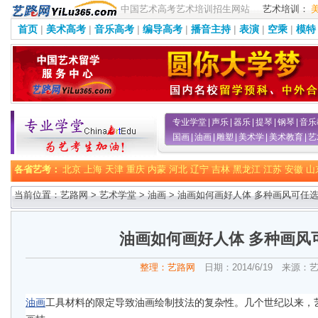
中国艺术高考艺术培训招生网站
艺术培训：
首页
|
美术高考
|
音乐高考
|
编导高考
|
播音主持
|
表演
|
空乘
|
模特
专业学堂
|
声乐
|
器乐
|
提琴
|
钢琴
|
音乐
国画
|
油画
|
雕塑
|
美术学
|
美术教育
|
艺
各省艺考：
北京
上海
天津
重庆
内蒙
河北
辽宁
吉林
黑龙江
江苏
安徽
山
当前位置：艺路网 >
艺术学堂
>
油画
> 油画如何画好人体 多种画风可任
油画如何画好人体 多种画风
整理：艺路网
日期：2014/6/19 来源：
油画
工具材料的限定导致油画绘制技法的复杂性。几个世纪以来，