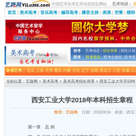
中国艺术高考艺术培训招生网站
艺术培训：
首页
|
美术高考
|
音乐高考
|
编导高考
|
播音主持
|
表演
|
空乘
|
模特
校考
艺考动态
招生简章
招生计划
：
|
|
联考
联考资讯
联考合格线
联考查
：
|
|
各省艺考：
北京
上海
天津
重庆
内蒙
河北
辽宁
吉林
黑龙江
江苏
安徽
山
当前位置：艺路网 >
美术高考
>
美术高考招生简章
> 西安工业大学201
西安工业大学2018年本科招生章程
整理：艺路网
日期：2018/8/16 来源：西
第一章 总 则