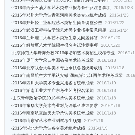
·
2016年中央美院艺招有6大变化 招生计划与去年持平
2016/1/23
·
2016年西安石油大学艺术类专业报考条件及注意事项
2016/1/23
·
2016年郑州大学承认青海河南美术类专业统考成绩
2016/1/23
·
2016年郑州轻工业学院艺术类招生简章调整公告
2016/1/22
·
2016年武汉工程科技学院艺术类专业招生常见问题
2016/1/24
·
2016年兰州理工大学艺术类招生常见问题解答
2016/1/20
·
2016年解放军艺术学院招生报名考试注意事项
2016/1/20
·
北京师范大学珠海分校2016年增加艺术类招生校考专业
2016/1/1
·
2016年厦门大学承认生源省份美术统考成绩
2016/1/18
·
2016年北京联合大学美术专业承认各省统考成绩
2016/1/18
·
2016年南昌航空大学承认安徽,湖南,湖北,江西美术联考成绩
2016
·
2016年四川大学美术专业采用各省统考成绩
2016/1/19
·
2016年湖南工业大学广东考生艺考报名须知
2016/1/18
·
山东青年政治学院2016年承认美术统考成绩
2016/1/18
·
2016年东华大学美术专业对英语单科成绩要求
2016/1/18
·
2016年南京航空航天大学承认美术统考成绩
2016/1/18
·
2016年山东省艺术专业测试考生须知
2016/1/19
·
2016年湖北大学承认各省美术统考成绩
2016/1/19