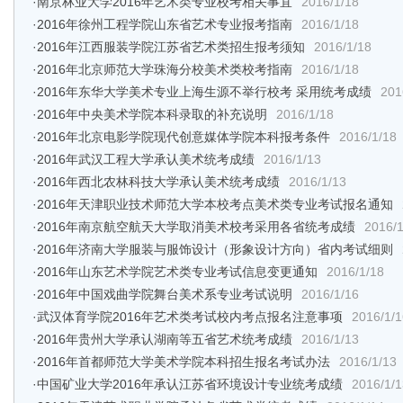
·
南京林业大学2016年艺术类专业校考相关事宜
2016/1/18
·
2016年徐州工程学院山东省艺术专业报考指南
2016/1/18
·
2016年江西服装学院江苏省艺术类招生报考须知
2016/1/18
·
2016年北京师范大学珠海分校美术类校考指南
2016/1/18
·
2016年东华大学美术专业上海生源不举行校考 采用统考成绩
201
·
2016年中央美术学院本科录取的补充说明
2016/1/18
·
2016年北京电影学院现代创意媒体学院本科报考条件
2016/1/18
·
2016年武汉工程大学承认美术统考成绩
2016/1/13
·
2016年西北农林科技大学承认美术统考成绩
2016/1/13
·
2016年天津职业技术师范大学本校考点美术类专业考试报名通知
·
2016年南京航空航天大学取消美术校考采用各省统考成绩
2016/1
·
2016年济南大学服装与服饰设计（形象设计方向）省内考试细则
·
2016年山东艺术学院艺术类专业考试信息变更通知
2016/1/18
·
2016年中国戏曲学院舞台美术系专业考试说明
2016/1/16
·
武汉体育学院2016年艺术类考试校内考点报名注意事项
2016/1/1
·
2016年贵州大学承认湖南等五省艺术统考成绩
2016/1/13
·
2016年首都师范大学美术学院本科招生报名考试办法
2016/1/13
·
中国矿业大学2016年承认江苏省环境设计专业统考成绩
2016/1/1