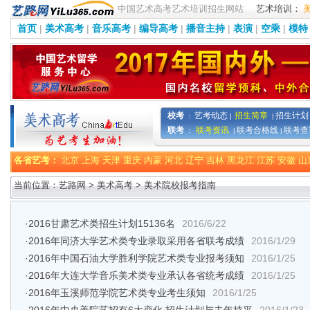
中国艺术高考艺术培训招生网站
艺术培训：
首页
|
美术高考
|
音乐高考
|
编导高考
|
播音主持
|
表演
|
空乘
|
模特
校考
艺考动态
招生简章
招生计划
：
|
|
联考
联考资讯
联考合格线
联考查
：
|
|
各省艺考：
北京
上海
天津
重庆
内蒙
河北
辽宁
吉林
黑龙江
江苏
安徽
山
当前位置：艺路网 >
美术高考
>
美术院校报考指南
·
2016甘肃艺术类招生计划15136名
2016/6/22
·
2016年同济大学艺术类专业录取采用各省联考成绩
2016/1/29
·
2016年中国石油大学胜利学院艺术类专业报考须知
2016/1/25
·
2016年大连大学音乐美术类专业承认各省统考成绩
2016/1/25
·
2016年玉溪师范学院艺术类专业考生须知
2016/1/25