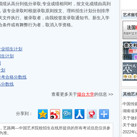
绩从高分到低分录取;专业成绩相同时，按文化成绩由高到
，该专业录取时根据录取原则按文、理科招生计划分别排序
艺术留
关文件执行。被录取者，由我校签发录取通知书。新生入学
合条件或有舞弊行为者，取消入学资格。
专业招生计划
招生计划
划
计划
校考合格分数线
格分数线
查看更多关于
烟台大学
的信息 >>
其他艺
·
中国传媒
·
湖南省
分享到：
·
关于做
·
关于做
，
艺路网—中国艺术院校招生在线
所提供的所有考试信息仅供参
·
2022
为准。