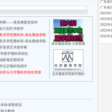
·
广东省2
·
广东省
·
2022
·
202
术桥——英美澳新意留学
·
202
朵计划艺术留学
·
2022
美术学院预科班-保名额保录取
·
202
音乐学院预科班-保名额保录取
保名额保录取-大师授课
学英美艺术留学桥
济大学留学预科班招生
地影视后期培训
学北京预科热招中
特音乐大学预科班招生简章
北京服装学院留学预科
类本科录取情况
录取分数线