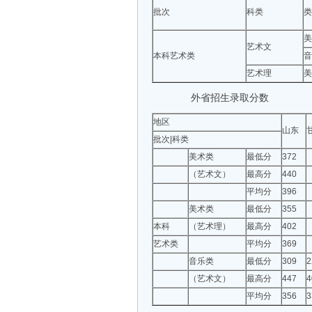
批次
科类
类
美
艺术文
本科艺术类
音
艺术理
美
外省招生录取分数
地区
山东
批次|科类
美术类
最低分
372
（艺术文）
最高分
440
平均分
396
美术类
最低分
355
本科
（艺术理）
最高分
402
艺术类
平均分
369
音乐类
最低分
309
2
（艺术文）
最高分
447
4
平均分
356
3