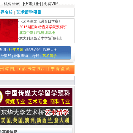
[机构登录]
|
[快速注册]
|
免费VIP
世界名校
|
艺术留学项目
·
《艺考生文化课百日学案》
·
2016斯图加特音乐学院预科班
·
北京中影影视培训基地
·
意大利顶级艺术学院预科班
查询
往年考题
院系介绍
院校大全
|
|
|
取分数线
录取查询
考研
艺术留学
|
|
州
琼
四川
山西
云南
陕西
甘
宁
青
疆
藏
术高考信息