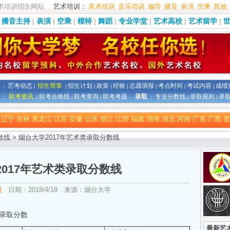
术培训招生网站
艺术培训：
美术培训
音乐培训
编导
播音
表演
空乘
其他
播音主持
|
表演
|
空乘
|
模特
|
舞蹈
|
专业学堂
|
艺术高校
|
艺术留学
|
艺考动态
招生简章
招生计划
政策
经验
志愿填报
考点时间
考试内容
成绩
：
|
|
|
|
|
|
|
|
联考资讯
联考合格线
联考查询
联考考题
录取
专业分数线
录取规则
录
：
|
|
|
：
|
|
辽宁
吉林
黑龙江
江苏
安徽
山东
浙江
江西
福建
湖南
湖北
河南
广东
广西
贵
数线
> 烟台大学2017年艺术类录取分数线
2017年艺术类录取分数线
网
日期：2018/4/19 来源：烟台大学
录取分数
最新艺