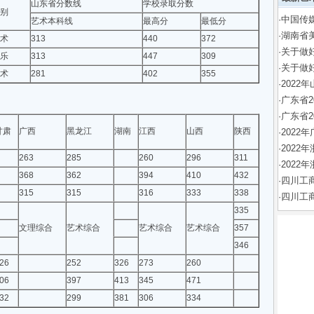
山东省分数线
学校录取分数
别
·
中国传媒
艺术本科线
最高分
最低分
·
湖南省
术
313
440
372
·
关于做
乐
313
447
309
·
关于做
术
281
402
355
·
2022
·
广东省2
·
广东省
甘肃
广西
黑龙江
湖南
江西
山西
陕西
·
2022
·
202
263
285
260
296
311
·
2022
368
362
394
410
432
·
四川工
315
315
316
333
338
·
四川工
335
文理综合
艺术综合
艺术综合
艺术综合
357
346
26
252
326
273
260
06
397
413
345
471
32
299
381
306
334