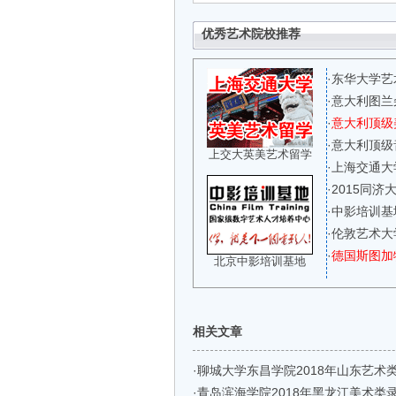
优秀艺术院校推荐
·
东华大学艺
·
意大利图兰
·
意大利顶级
·
意大利顶级
上交大英美艺术留学
·
上海交通大
·
2015同
·
中影培训基
·
伦敦艺术大
·
德国斯图加
北京中影培训基地
相关文章
·
聊城大学东昌学院2018年山东艺术
·
青岛滨海学院2018年黑龙江美术类