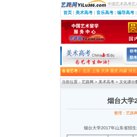
中国艺术高考艺
首页
|
美术高考
|
音乐高考
|
编导高考
|
校考
联考
各省艺考：
北京
上海
天津
重庆
内蒙
河北
当前位置：艺路网 >
美术高考
>
文化课分
烟台大学
整理：艺路
烟台大学2017年山东省招生