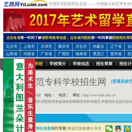
中国艺术院校招生在线 —— 中国最大的艺术专业
点击各省
第一时间了解
省联考统考信息；点击省内院校
第一时间掌握
院校招生简
北京市
上海市
天津市
重庆市
河北市
内蒙古
辽宁省
吉
山西省
河南省
广东省
广西区
海南省
黑龙江
贵州省
四
邯郸师范专科学校
|
学校简介
|
学校动态
|
招生简章
|
招生计
邯郸师范专科学校招生网
[普通高校
院校性质：
普通高校
地址：
电话：
网址：
http://www.hdc.edu.cn/
友情提示：
艺路网艺术院校库所收录的邯郸师范专科学校艺术类招生信息内容
邯郸师范专科学校招生信息
实时更新
,将该页面收藏分享至：