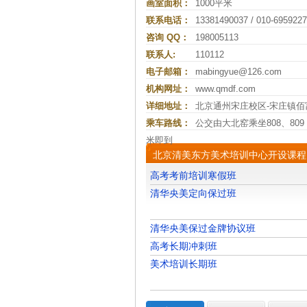
画室面积：
1000平米
联系电话：
13381490037 / 010-695922
咨询 QQ：
198005113
联系人:
110112
电子邮箱：
mabingyue@126.com
机构网址：
www.qmdf.com
详细地址：
北京通州宋庄校区-宋庄镇佰
乘车路线：
公交由大北窑乘坐808、80
米即到
北京清美东方美术培训中心开设课程
高考考前培训寒假班
清华央美定向保过班
清华央美保过金牌协议班
高考长期冲刺班
美术培训长期班