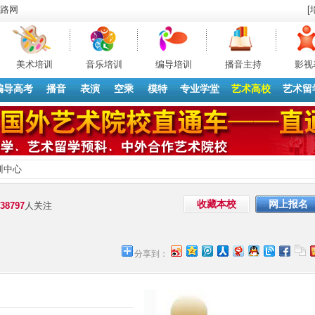
路网
[
美术培训
音乐培训
编导培训
播音主持
影视
编导高考
播音
表演
空乘
模特
专业学堂
艺术高校
艺术留
训中心
收藏本校
网上报名
38797
人关注
分享到：