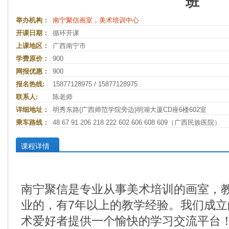
班
举办机构：
南宁聚信画室，美术培训中心
开课日期：
循环开课
上课地区：
广西南宁市
学费原价：
900
网报优惠：
900
报名热线:
15877128975 / 15877128975
联系人:
陈老师
详细地址：
明秀东路(广西师范学院旁边)明湖大厦CD座6楼602室
乘车路线：
48 67 91 206 218 222 602 606 608 609（广西民族医院）
课程详情
南宁聚信是专业从事美术培训的画室，
业的，有7年以上的教学经验。我们成
术爱好者提供一个愉快的学习交流平台