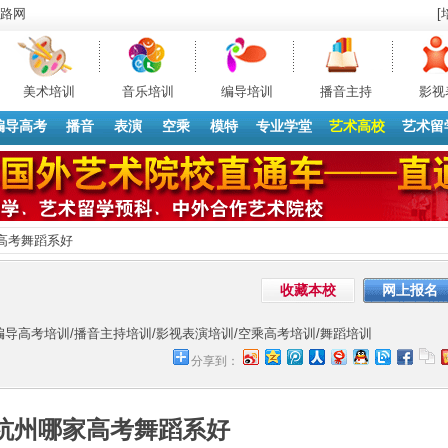
路网
[
美术培训
音乐培训
编导培训
播音主持
影视
编导高考
播音
表演
空乘
模特
专业学堂
艺术高校
艺术留
高考舞蹈系好
收藏本校
网上报名
编导高考培训/播音主持培训/影视表演培训/空乘高考培训/舞蹈培训
分享到：
杭州哪家高考舞蹈系好