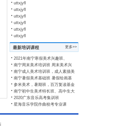
uttxjyfl
uttxjyfl
uttxjyfl
uttxjyfl
uttxjyfl
uttxjyfl
更多>>
最新培训课程
2021年南宁寒假美术兴趣班、
南宁周末美术培训班 周末美术兴
南宁成人美术培训班，成人素描美
南宁暑假美术基础班 暑假绘画基
参米美术，暑期班，百万复读基金
南宁初中生美术特长班、高中生大
2020广东音乐高考集训班
星海音乐学院作曲校考专业课
站